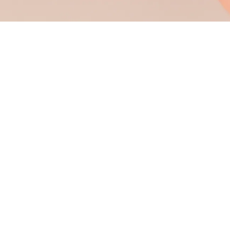
活動報告ページへ
キーワードから探す
乳幼児期の遊びが子どもの未来を変
カテゴリから探す
える！
こどものとも東北の3つの柱