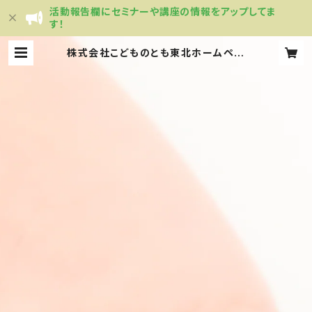
活動報告欄にセミナーや講座の情報をアップしてま
す！
株式会社こどものとも東北ホームペー
ジ 福音館書店正規代理店 ヨーロ
ッパの玩具・家具 園庭遊具 施設整
備